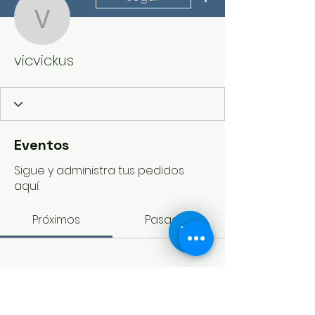
vicvickus
vicvickus
Eventos
Sigue y administra tus pedidos
aquí.
Próximos
Pasados
Aún no hay entradas ni