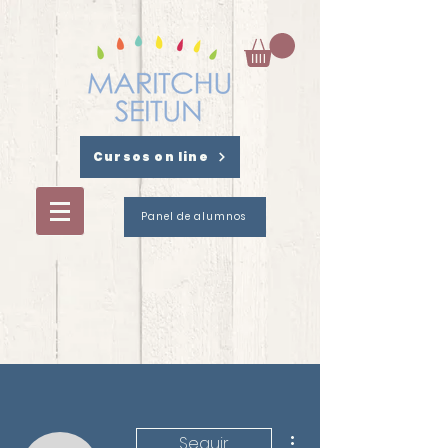
Cursos on line
Panel de alumnos
Más acciones
Seguir