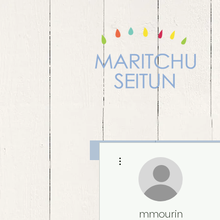
Maritchu
Diplomado
Más acciones
mmourin