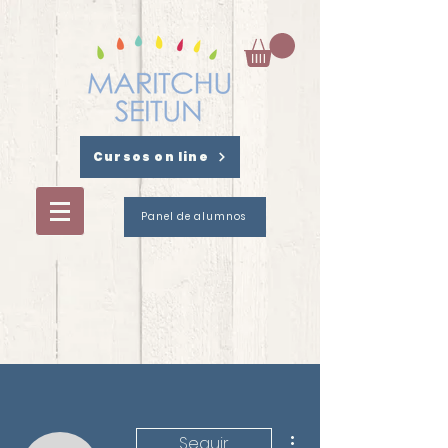
Cursos on line
Panel de alumnos
Más acciones
Seguir