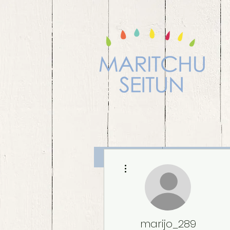
Maritchu
Diplomado
Más acciones
marijo_289