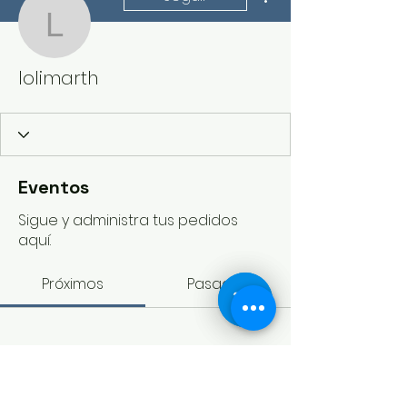
lolimarth
lolimarth
Eventos
Sigue y administra tus pedidos
aquí.
Próximos
Pasados
Aún no hay entradas ni