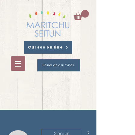
Cursos on line
Panel de alumnos
Más acciones
Seguir