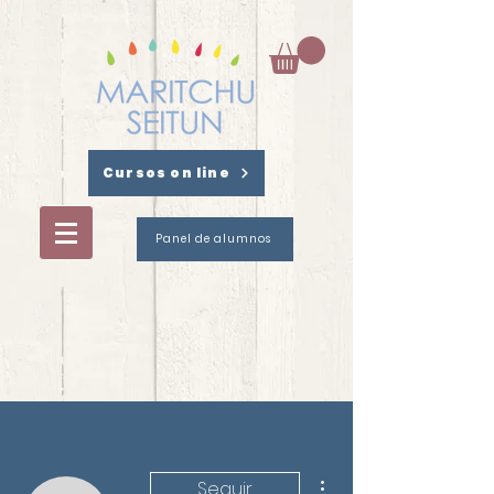
Cursos on line
Panel de alumnos
Más acciones
Seguir