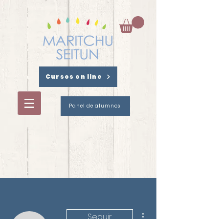
Cursos on line
Panel de alumnos
Más acciones
Seguir