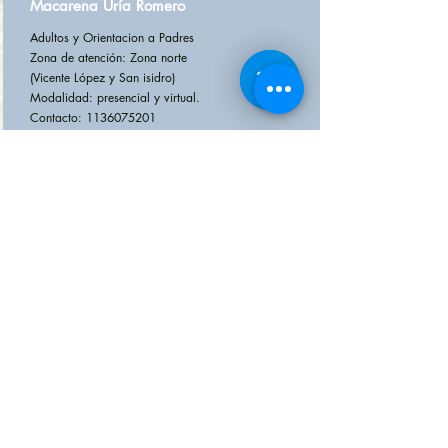
Macarena Uría Romero
Adultos y Orientacion a Padres
Zona de atención: Zona norte
(Vicente López y San isidro)
Modalidad: presencial y virtual.
Contacto: 1136075201
macarenauriaromero@gmail.com
Psicologa
Mara Zorzón
Zona de atención: Malabrigo (San Martín
1520) y Avellaneda (calle 9 numero 831)
Provincia de Santa Fe.
Modalidad: Trabajo online y presencial.
Contacto:
3482 333183