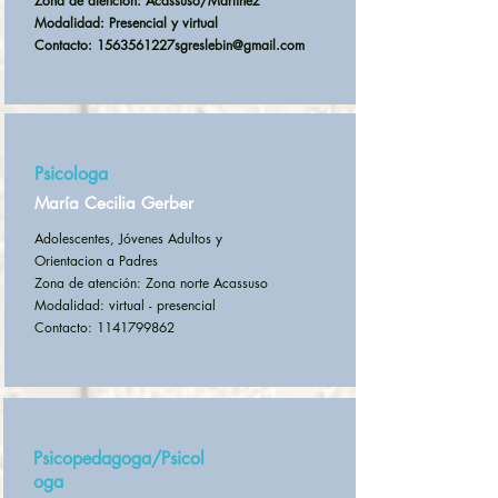
Zona de atención: Acassuso/Martinez
Modalidad: Presencial y virtual
Contacto:
1563561227sgreslebin@gmail.com
Psicologa
María Cecilia Gerber
Adolescentes, Jóvenes Adultos y
Orientacion a Padres
Zona de atención: Zona norte Acassuso
Modalidad: virtual - presencial
Contacto: 1141799862
Psicopedagoga/Psicol
oga