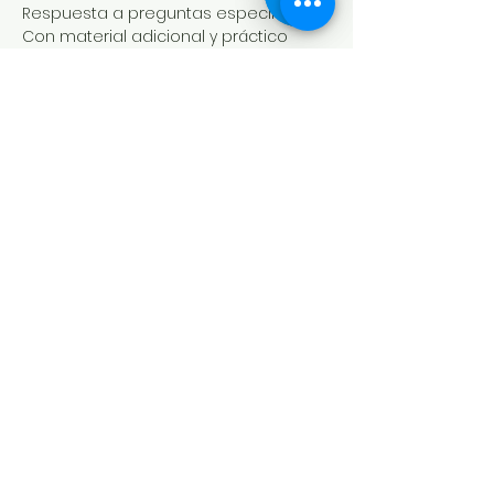
Respuesta a preguntas específicas
Con material adicional y práctico 
para acompañar
Entradas
Entradas agotadas
Tipo de entrada
Embarazo y heramanos
Precio
$ 1.500,00
Este evento está agotado
Compartir este evento